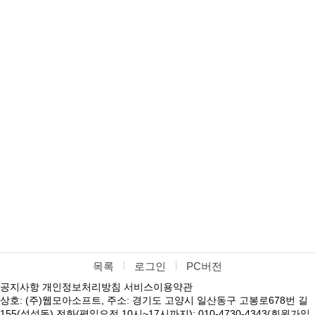
목록
로그인
PC버전
공지사항
개인정보처리방침
서비스이용약관
상호: (주)웹모아소프트, 주소: 경기도 고양시 일산동구 고봉로678번 길
155(성석동) 전화(평일오전 10시~17시까지): 010-4730-4343(회원가입