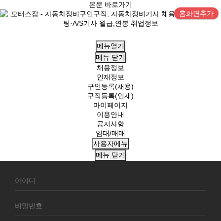
본문 바로가기
홈화면추가
메뉴열기
메뉴
닫기
채용정보
인재정보
구인등록(채용)
구직등록(인재)
마이페이지
이용안내
공지사항
임대/매매
사용자메뉴
메뉴
닫기
회
원
로
그
인