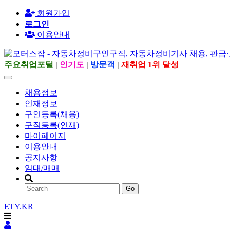
회원가입
로그인
이용안내
주요취업포털
|
인기도
|
방문객
|
재취업 1위 달성
채용정보
인재정보
구인등록(채용)
구직등록(인재)
마이페이지
이용안내
공지사항
임대/매매
Go
ETY.KR