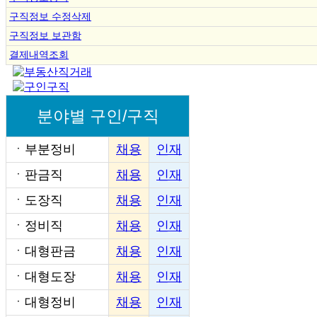
구직정보 수정삭제
구직정보 보관함
결제내역조회
분야별 구인/구직
ㆍ
부분정비
채용
인재
ㆍ
판금직
채용
인재
ㆍ
도장직
채용
인재
ㆍ
정비직
채용
인재
ㆍ
대형판금
채용
인재
ㆍ
대형도장
채용
인재
ㆍ
대형정비
채용
인재