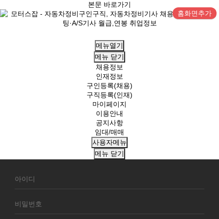
본문 바로가기
홈화면추가
메뉴열기
메뉴
닫기
채용정보
인재정보
구인등록(채용)
구직등록(인재)
마이페이지
이용안내
공지사항
임대/매매
사용자메뉴
메뉴
닫기
회
원
로
그
인