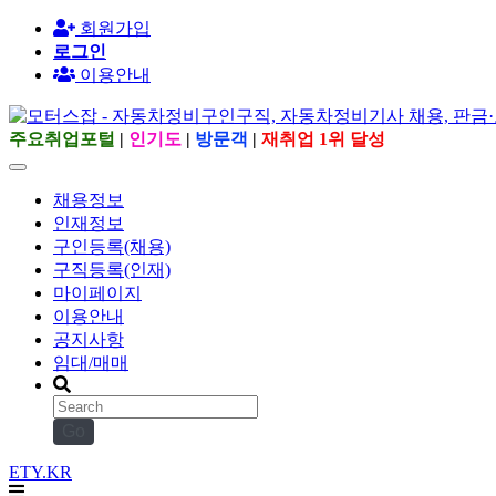
회원가입
로그인
이용안내
주요취업포털
|
인기도
|
방문객
|
재취업 1위 달성
채용정보
인재정보
구인등록(채용)
구직등록(인재)
마이페이지
이용안내
공지사항
임대/매매
Go
ETY.KR