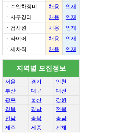
ㆍ
수입차정비
채용
인재
ㆍ
사무경리
채용
인재
ㆍ
검사원
채용
인재
ㆍ
타이어
채용
인재
ㆍ
세차직
채용
인재
지역별 모집정보
서울
경기
인천
부산
대구
대전
광주
울산
강원
경북
경남
전북
전남
충북
충남
제주
세종
전체